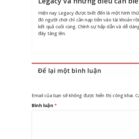
Legacy và những điều cần biế
Hiện nay Legacy được biết đến là một hình thứ
đó người chơi chỉ cần nạp tiền vào tài khoản r
kết quả cuối cùng. Chính sự hấp dẫn và dễ dàn
đây tăng lên.
Để lại một bình luận
Email của bạn sẽ không được hiển thị công khai.
C
Bình luận
*