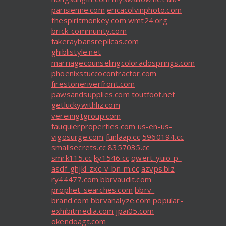
parisienne.com
ericacolvinphoto.com
thespiritmonkey.com
wmt24.org
brick-community.com
fakeraybansreplicas.com
ghiblistyle.net
marriagecounselingcoloradosprings.com
phoenixstuccocontractor.com
firestoneriverfront.com
pawsandsupplies.com
toutfoot.net
getluckywithliz.com
vereinigtgroup.com
fauquierproperties.com
us-en-us-
vigosurge.com
funlaap.cc
5960194.cc
smallsecrets.cc
8357035.cc
smrk115.cc
ky1546.cc
qwert-yuio-p-
asdf-ghjkl-zxc-v-bn-m.cc
azvps.biz
ry44477.com
bbrvaudit.com
prophet-searches.com
bbrv-
brand.com
bbrvanalyze.com
popular-
exhibitmedia.com
jpai05.com
okendoagt.com