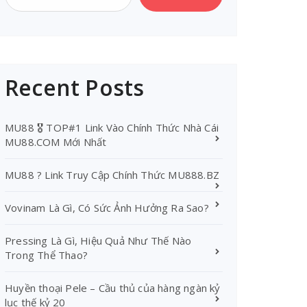
Recent Posts
MU88 🎖️ TOP#1 Link Vào Chính Thức Nhà Cái
MU88.COM Mới Nhất
MU88 ?️ Link Truy Cập Chính Thức MU888.BZ
Vovinam Là Gì, Có Sức Ảnh Hưởng Ra Sao?
Pressing Là Gì, Hiệu Quả Như Thế Nào
Trong Thể Thao?
Huyền thoại Pele – Cầu thủ của hàng ngàn kỷ
lục thế kỷ 20