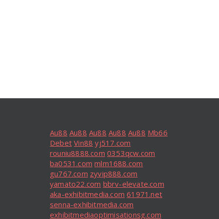
Au88
Au88
Au88
Au88
Au88
Mb66
Debet
Vin88
yj517.com
rouniu8888.com
0353qcw.com
ba0531.com
mlm1688.com
gu767.com
zyvip888.com
yamato22.com
bbrv-elevate.com
aka-exhibitmedia.com
61971.net
senna-exhibitmedia.com
exhibitmediaoptimisationsg.com