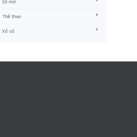
Sổ mơ
Thể thao
Xổ số